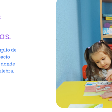
s
as.
plio de
pacio
r donde
elebra.