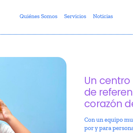
Quiénes Somos
Servicios
Noticias
Un centro 
de referen
corazón d
Con un equipo mul
por y para person