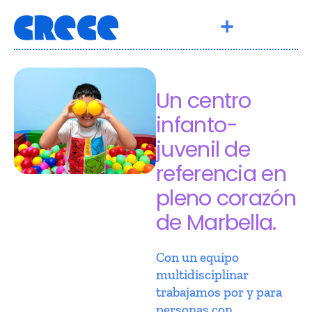
Un centro
infanto-
juvenil de
referencia en
pleno corazón
de Marbella.
Con un equipo
multidisciplinar
trabajamos por y para
personas con