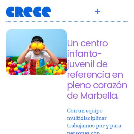
Un centro
infanto-
juvenil de
referencia en
pleno corazón
de Marbella.
Con un equipo
multidisciplinar
trabajamos por y para
personas con