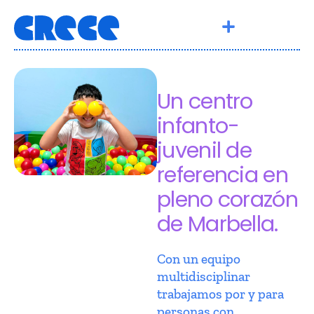
Un centro
infanto-
juvenil de
referencia en
pleno corazón
de Marbella.
Con un equipo
multidisciplinar
trabajamos por y para
personas con