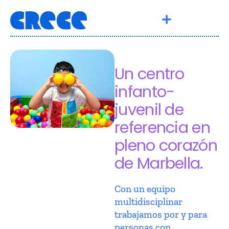
Un centro
infanto-
juvenil de
referencia en
pleno corazón
de Marbella.
Con un equipo
multidisciplinar
trabajamos por y para
personas con