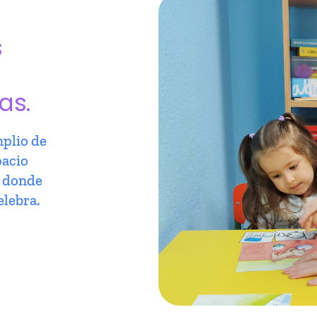
s
as.
plio de
pacio
r donde
elebra.