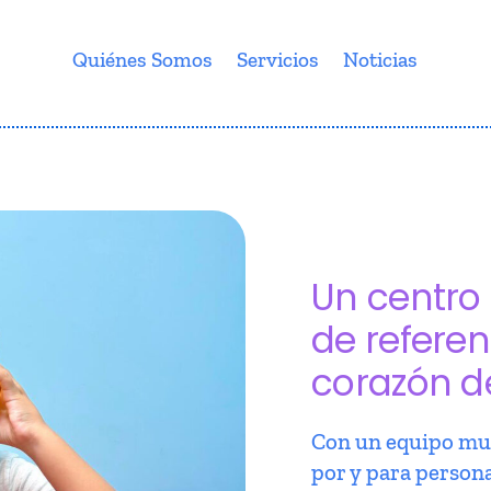
Quiénes Somos
Servicios
Noticias
Un centro 
de referen
corazón d
Con un equipo mul
por y para person