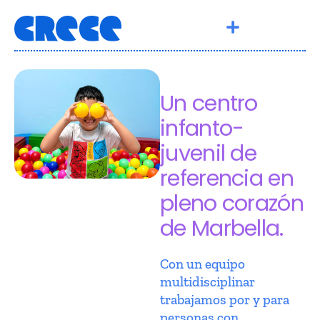
Un centro
infanto-
juvenil de
referencia en
pleno corazón
de Marbella.
Con un equipo
multidisciplinar
trabajamos por y para
personas con