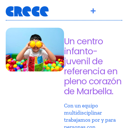
Un centro
infanto-
juvenil de
referencia en
pleno corazón
de Marbella.
Con un equipo
multidisciplinar
trabajamos por y para
personas con