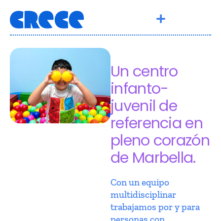
Un centro
infanto-
juvenil de
referencia en
pleno corazón
de Marbella.
Con un equipo
multidisciplinar
trabajamos por y para
personas con