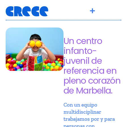
Un centro
infanto-
juvenil de
referencia en
pleno corazón
de Marbella.
Con un equipo
multidisciplinar
trabajamos por y para
personas con