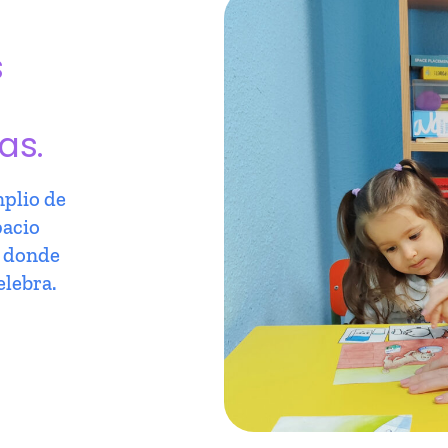
s
as.
plio de
pacio
r donde
elebra.