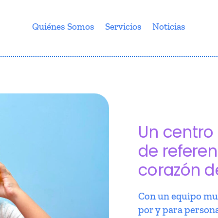
Quiénes Somos
Servicios
Noticias
Un centro 
de referen
corazón d
Con un equipo mul
por y para person