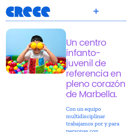
Un centro
infanto-
juvenil de
referencia en
pleno corazón
de Marbella.
Con un equipo
multidisciplinar
trabajamos por y para
personas con