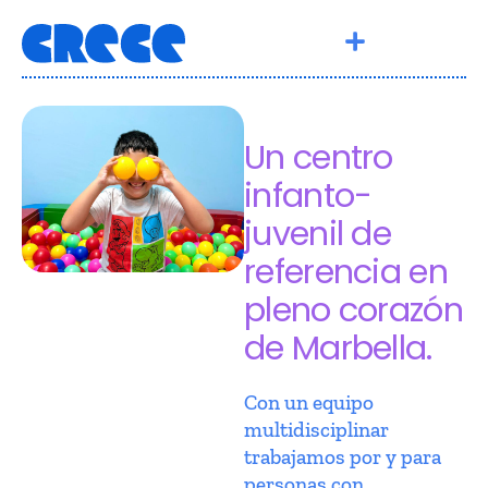
Un centro
infanto-
juvenil de
referencia en
pleno corazón
de Marbella.
Con un equipo
multidisciplinar
trabajamos por y para
personas con