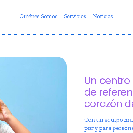
Quiénes Somos
Servicios
Noticias
Un centro 
de referen
corazón d
Con un equipo mul
por y para person