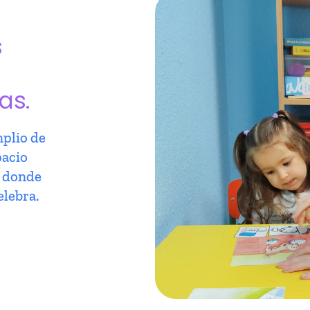
s
as.
plio de
pacio
r donde
elebra.