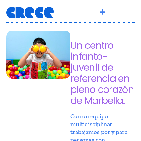
Un centro
infanto-
juvenil de
referencia en
pleno corazón
de Marbella.
Con un equipo
multidisciplinar
trabajamos por y para
personas con