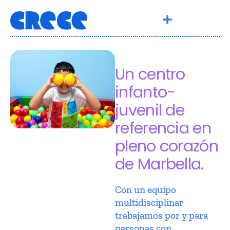
Un centro
infanto-
juvenil de
referencia en
pleno corazón
de Marbella.
Con un equipo
multidisciplinar
trabajamos por y para
personas con