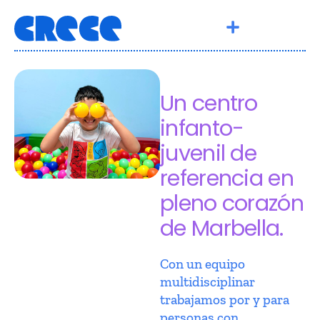
Un centro
infanto-
juvenil de
referencia en
pleno corazón
de Marbella.
Con un equipo
multidisciplinar
trabajamos por y para
personas con