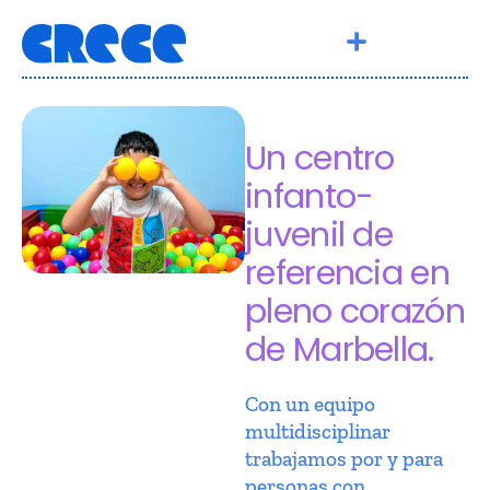
Un centro
infanto-
juvenil de
referencia en
pleno corazón
de Marbella.
Con un equipo
multidisciplinar
trabajamos por y para
personas con