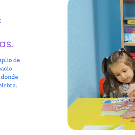
s
as.
plio de
pacio
r donde
elebra.