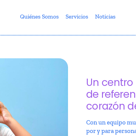
Quiénes Somos
Servicios
Noticias
Un centro 
de referen
corazón d
Con un equipo mul
por y para person