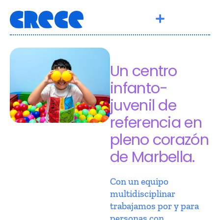
Un centro
infanto-
juvenil de
referencia en
pleno corazón
de Marbella.
Con un equipo
multidisciplinar
trabajamos por y para
personas con