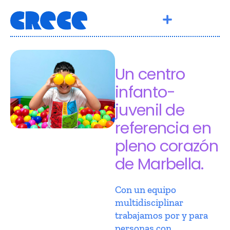
Un centro
infanto-
juvenil de
referencia en
pleno corazón
de Marbella.
Con un equipo
multidisciplinar
trabajamos por y para
personas con