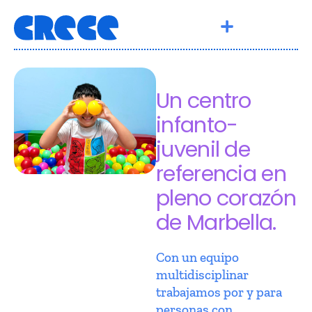
Un centro
infanto-
juvenil de
referencia en
pleno corazón
de Marbella.
Con un equipo
multidisciplinar
trabajamos por y para
personas con