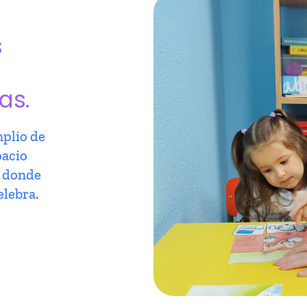
s
as.
plio de
pacio
r donde
elebra.