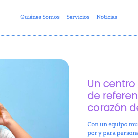
Quiénes Somos
Servicios
Noticias
Un centro 
de referen
corazón d
Con un equipo mul
por y para person