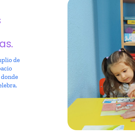
s
as.
plio de
pacio
r donde
elebra.