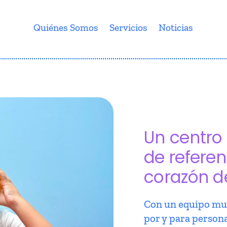
Quiénes Somos
Servicios
Noticias
Un centro 
de referen
corazón d
Con un equipo mul
por y para person