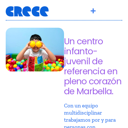
Un centro
infanto-
juvenil de
referencia en
pleno corazón
de Marbella.
Con un equipo
multidisciplinar
trabajamos por y para
personas con