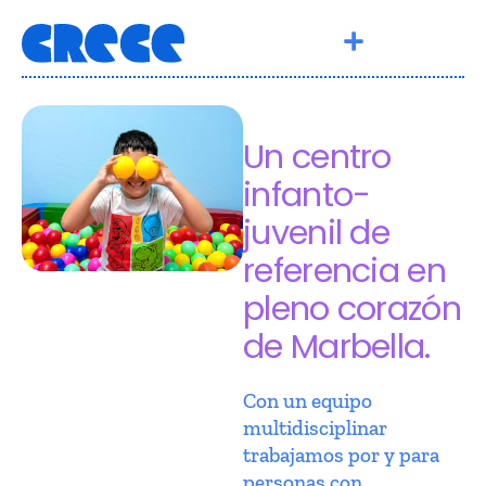
Un centro
infanto-
juvenil de
referencia en
pleno corazón
de Marbella.
Con un equipo
multidisciplinar
trabajamos por y para
personas con