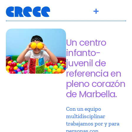
Un centro
infanto-
juvenil de
referencia en
pleno corazón
de Marbella.
Con un equipo
multidisciplinar
trabajamos por y para
personas con