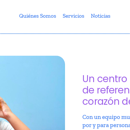
Quiénes Somos
Servicios
Noticias
Un centro 
de referen
corazón d
Con un equipo mul
por y para person