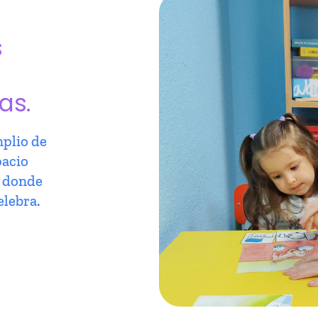
s
as.
plio de
pacio
r donde
elebra.