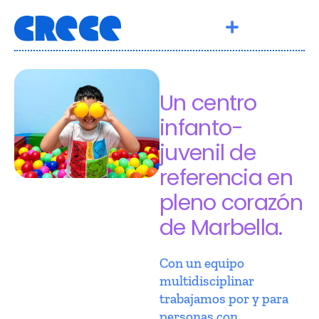
Un centro
infanto-
juvenil de
referencia en
pleno corazón
de Marbella.
Con un equipo
multidisciplinar
trabajamos por y para
personas con