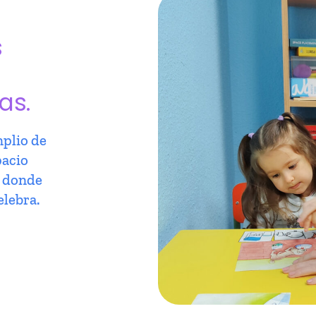
s
as.
plio de
pacio
r donde
elebra.