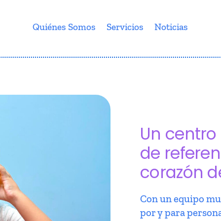
Quiénes Somos
Servicios
Noticias
Un centro 
de referen
corazón d
Con un equipo mul
por y para person