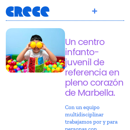
Un centro
infanto-
juvenil de
referencia en
pleno corazón
de Marbella.
Con un equipo
multidisciplinar
trabajamos por y para
personas con