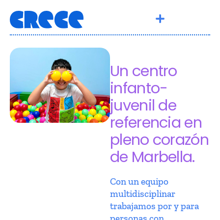
Un centro
infanto-
juvenil de
referencia en
pleno corazón
de Marbella.
Con un equipo
multidisciplinar
trabajamos por y para
personas con