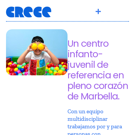
Un centro
infanto-
juvenil de
referencia en
pleno corazón
de Marbella.
Con un equipo
multidisciplinar
trabajamos por y para
personas con