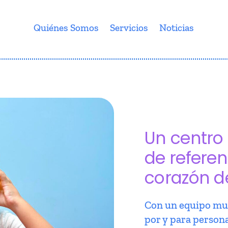
Quiénes Somos
Servicios
Noticias
Un centro 
de referen
corazón d
Con un equipo mul
por y para person