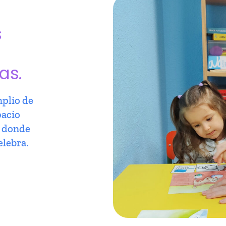
s
as.
plio de
pacio
r donde
elebra.