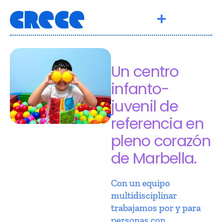
Un centro
infanto-
juvenil de
referencia en
pleno corazón
de Marbella.
Con un equipo
multidisciplinar
trabajamos por y para
personas con