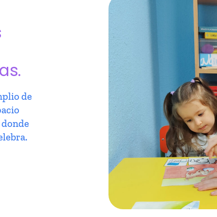
s
as.
plio de
pacio
r donde
elebra.