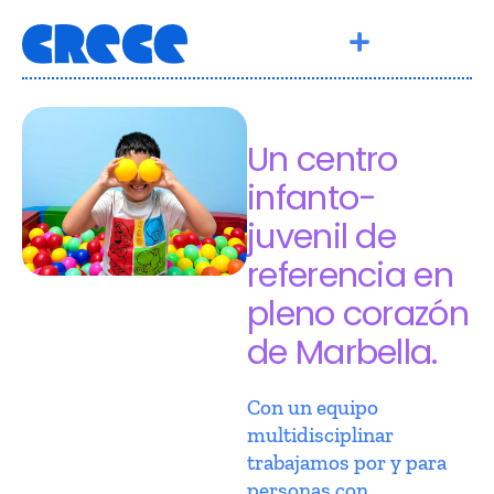
Un centro
infanto-
juvenil de
referencia en
pleno corazón
de Marbella.
Con un equipo
multidisciplinar
trabajamos por y para
personas con