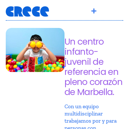
Un centro
infanto-
juvenil de
referencia en
pleno corazón
de Marbella.
Con un equipo
multidisciplinar
trabajamos por y para
personas con