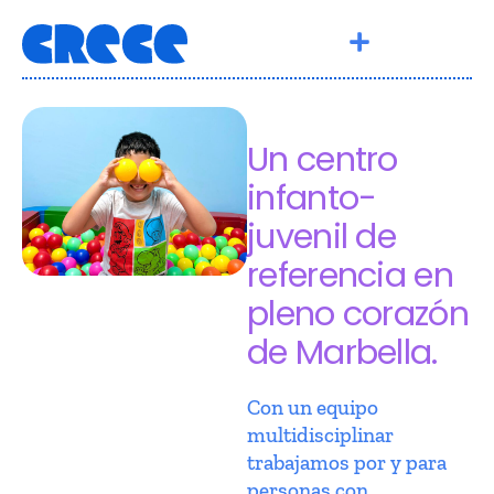
Un centro
infanto-
juvenil de
referencia en
pleno corazón
de Marbella.
Con un equipo
multidisciplinar
trabajamos por y para
personas con