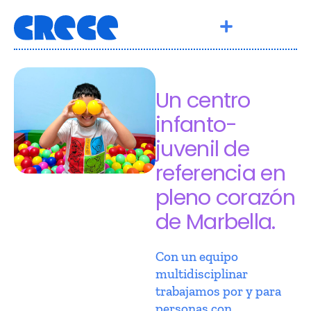
Un centro
infanto-
juvenil de
referencia en
pleno corazón
de Marbella.
Con un equipo
multidisciplinar
trabajamos por y para
personas con