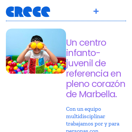
Un centro
infanto-
juvenil de
referencia en
pleno corazón
de Marbella.
Con un equipo
multidisciplinar
trabajamos por y para
personas con