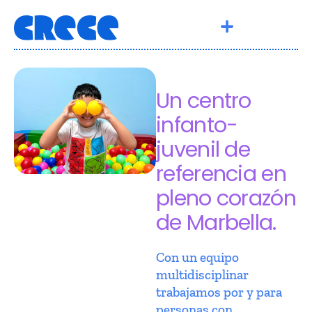
Un centro
infanto-
juvenil de
referencia en
pleno corazón
de Marbella.
Con un equipo
multidisciplinar
trabajamos por y para
personas con