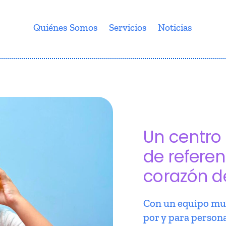
Quiénes Somos
Servicios
Noticias
Un centro 
de referen
corazón d
Con un equipo mul
por y para person