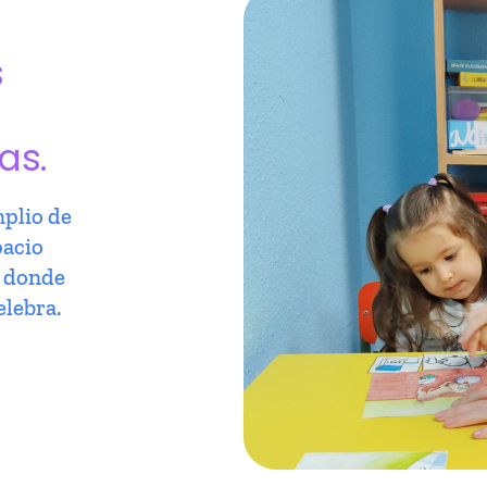
s
as.
plio de
pacio
r donde
elebra.