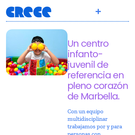
Un centro
infanto-
juvenil de
referencia en
pleno corazón
de Marbella.
Con un equipo
multidisciplinar
trabajamos por y para
personas con