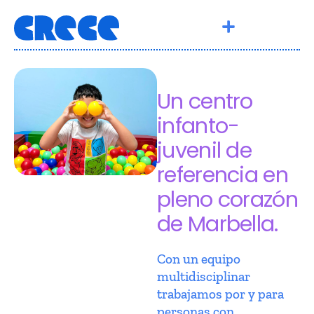
Un centro
infanto-
juvenil de
referencia en
pleno corazón
de Marbella.
Con un equipo
multidisciplinar
trabajamos por y para
personas con