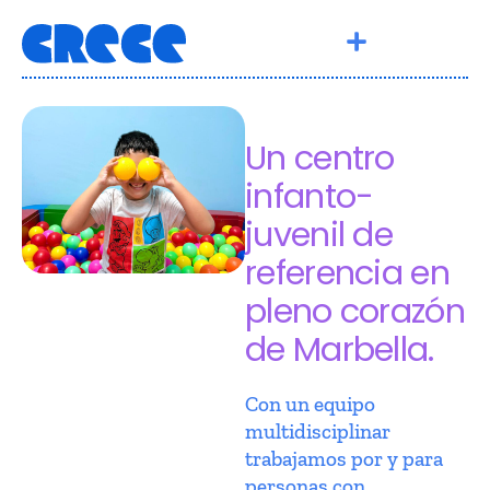
Un centro
infanto-
juvenil de
referencia en
pleno corazón
de Marbella.
Con un equipo
multidisciplinar
trabajamos por y para
personas con