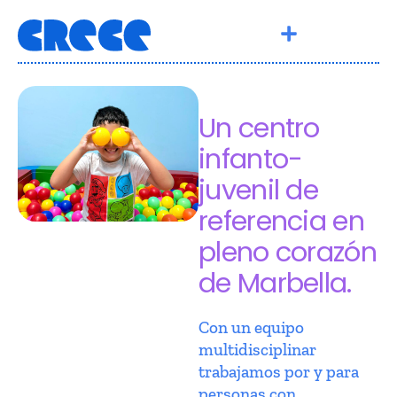
Un centro
infanto-
juvenil de
referencia en
pleno corazón
de Marbella.
Con un equipo
multidisciplinar
trabajamos por y para
personas con