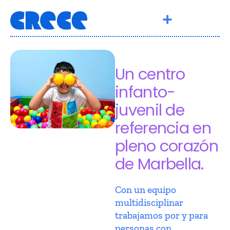
Un centro
infanto-
juvenil de
referencia en
pleno corazón
de Marbella.
Con un equipo
multidisciplinar
trabajamos por y para
personas con