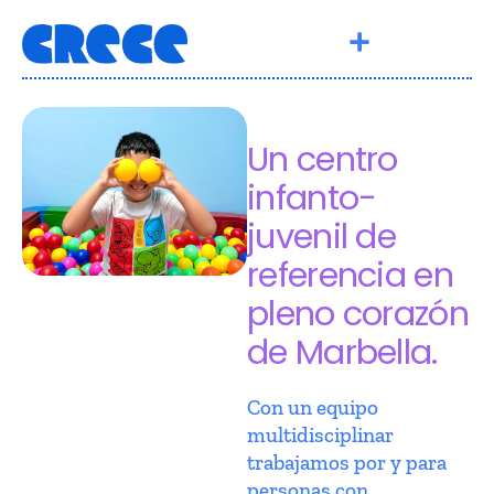
Un centro
infanto-
juvenil de
referencia en
pleno corazón
de Marbella.
Con un equipo
multidisciplinar
trabajamos por y para
personas con