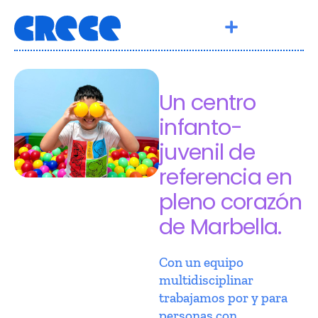
Un centro
infanto-
juvenil de
referencia en
pleno corazón
de Marbella.
Con un equipo
multidisciplinar
trabajamos por y para
personas con